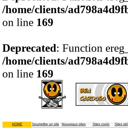
/home/clients/ad798a4d9f
on line
169
Deprecated
: Function ereg_
/home/clients/ad798a4d9f
on line
169
HOME
Soumettre un site
Nouveaux sites
Sites cools
Sites sé